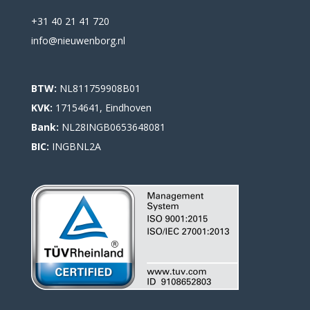
+31 40 21 41 720
info@nieuwenborg.nl
BTW:
NL811759908B01
KVK:
17154641, Eindhoven
Bank:
NL28INGB0653648081
BIC:
INGBNL2A