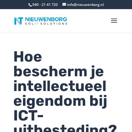
040 - 21 41 720
info@nieuwenborg.nl
Hoe
bescherm je
intellectueel
eigendom bij
ICT-
uitbesteding?