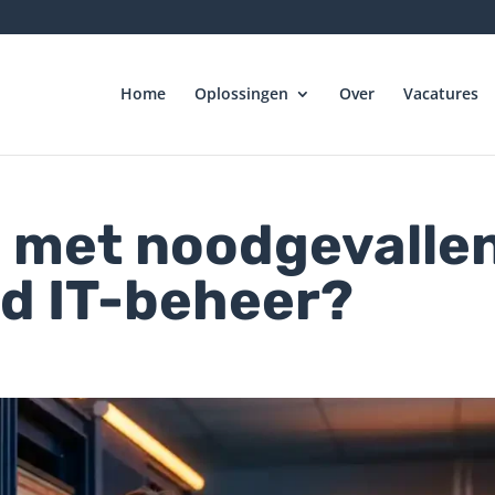
Home
Oplossingen
Over
Vacatures
m met noodgevalle
ed IT-beheer?