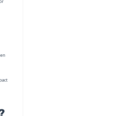
or
ken
pact
?