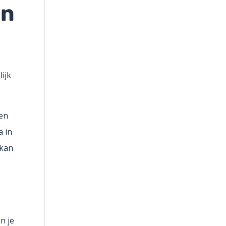
en
ijk
een
a in
 kan
n je