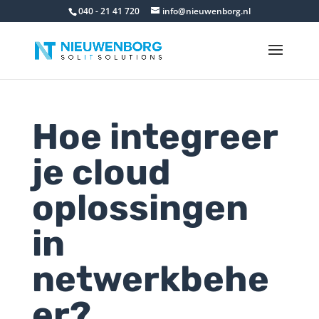
040 - 21 41 720
info@nieuwenborg.nl
Hoe integreer
je cloud
oplossingen
in
netwerkbehe
er?