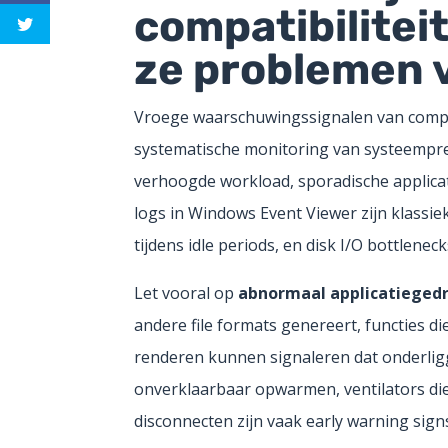
compatibilite
ze problemen 
Vroege waarschuwingssignalen van compat
systematische monitoring van systeempres
verhoogde workload, sporadische applicat
logs in Windows Event Viewer zijn klassi
tijdens idle periods, en disk I/O bottlene
Let vooral op
abnormaal applicatieged
andere file formats genereert, functies die
renderen kunnen signaleren dat onderlig
onverklaarbaar opwarmen, ventilators die 
disconnecten zijn vaak early warning sign