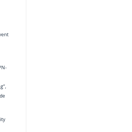
vent
VPN-
g”,
 de
ity