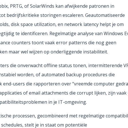
bbix, PRTG, of SolarWinds kan afwijkende patronen in
tot bedrijfskritieke storingen escaleren. Geautomatiseerde
lds, disk space utilization, en network latency helpt je om
gtijdig te identificeren. Regelmatige analyse van Windows E
mance counters toont vaak error patterns die nog geen
n maar wel wijzen op onderliggende instabiliteit.
nters die onverwacht offline status tonen, intermitterende 
instabiel worden, of automated backup procedures die
k end-users die rapporteren over “vreemde computer gedra
applicaties of email attachments die corrupt lijken, zijn vaak
tibiliteitsproblemen in je IT-omgeving.
itische processen, gecombineerd met regelmatige compatibil
hedules, stelt je in staat om potentiële