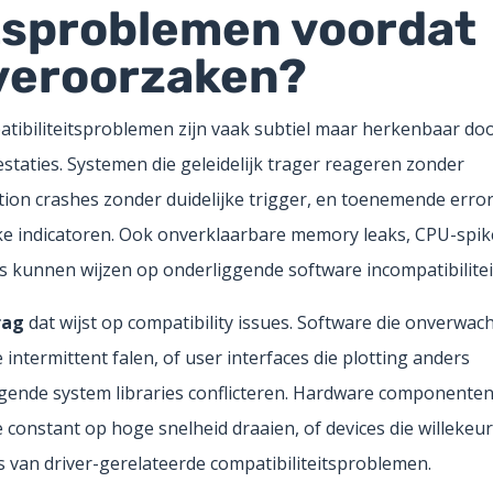
itsproblemen voordat
veroorzaken?
ibiliteitsproblemen zijn vaak subtiel maar herkenbaar do
taties. Systemen die geleidelijk trager reageren zonder
ion crashes zonder duidelijke trigger, en toenemende erro
eke indicatoren. Ook onverklaarbare memory leaks, CPU-spik
cks kunnen wijzen op onderliggende software incompatibilitei
rag
dat wijst op compatibility issues. Software die onverwac
 intermittent falen, of user interfaces die plotting anders
gende system libraries conflicteren. Hardware componenten
constant op hoge snelheid draaien, of devices die willekeur
s van driver-gerelateerde compatibiliteitsproblemen.