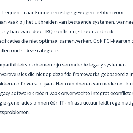
er frequent maar kunnen ernstige gevolgen hebben voor
aan vaak bij het uitbreiden van bestaande systemen, wanne
acy hardware door IRQ-conflicten, stroomverbruik-
pecificaties die niet optimaal samenwerken. Ook PCI-kaarten 
llen onder deze categorie.
atibiliteitsproblemen zijn verouderde legacy systemen
twareversies die niet op dezelfde frameworks gebaseerd zijn
blokkeren of overschrijven. Het combineren van moderne clou
gacy software creëert vaak onverwachte integratieconflicte
gie-generaties binnen één IT-infrastructuur leidt regelmati
eitsproblemen.