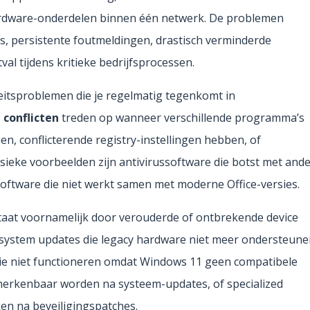
ardware-onderdelen binnen één netwerk. De problemen
s, persistente foutmeldingen, drastisch verminderde
al tijdens kritieke bedrijfsprocessen.
teitsproblemen die je regelmatig tegenkomt in
conflicten
treden op wanneer verschillende programma’s
n, conflicterende registry-instellingen hebben, of
sieke voorbeelden zijn antivirussoftware die botst met and
oftware die niet werkt samen met moderne Office-versies.
staat voornamelijk door verouderde of ontbrekende device
ng system updates die legacy hardware niet meer ondersteune
 die niet functioneren omdat Windows 11 geen compatibele
nherkenbaar worden na systeem-updates, of specialized
ken na beveiligingspatches.