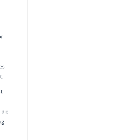
or
r
es
t.
ht
 die
ig