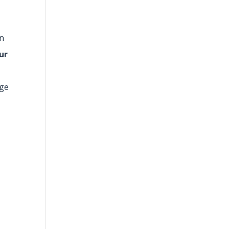
en
ur
ige