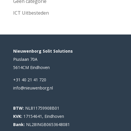
Geen categorie
ICT Uitbesteden
Nieuwenborg Solit Solutions
Piuslaan 70A
5614CM Eindhoven
+31 40 21 41 720
info@nieuwenborg.nl
BTW:
NL811759908B01
KVK:
17154641, Eindhoven
Bank:
NL28INGB0653648081