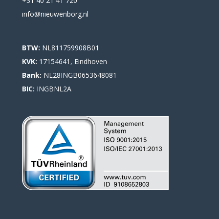
+31 40 21 41 720
info@nieuwenborg.nl
BTW:
NL811759908B01
KVK:
17154641, Eindhoven
Bank:
NL28INGB0653648081
BIC:
INGBNL2A