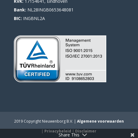
KVK:
17154641, Eindhoven
Bank:
NL28INGB0653648081
BIC:
INGBNL2A
2019 Copyright Nieuwenborg B.V. |
Algemene voorwaarden
|
Privacybeleid
|
Disclaimer
Share This