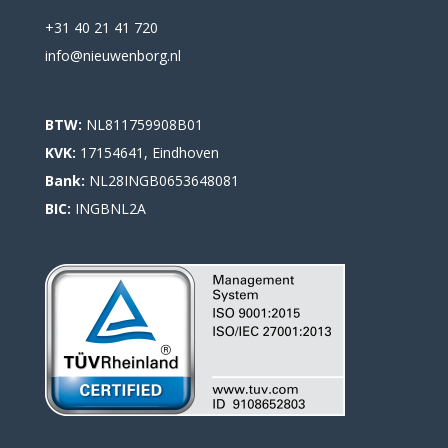
+31 40 21 41 720
info@nieuwenborg.nl
BTW:
NL811759908B01
KVK:
17154641, Eindhoven
Bank:
NL28INGB0653648081
BIC:
INGBNL2A