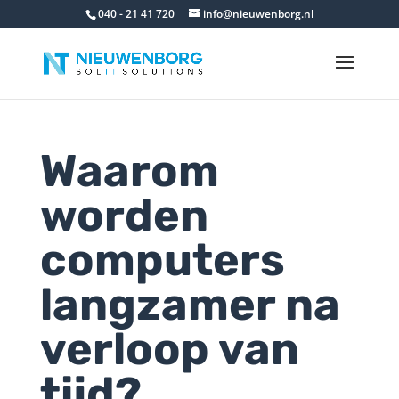
040 - 21 41 720
info@nieuwenborg.nl
Waarom
worden
computers
langzamer na
verloop van
tijd?