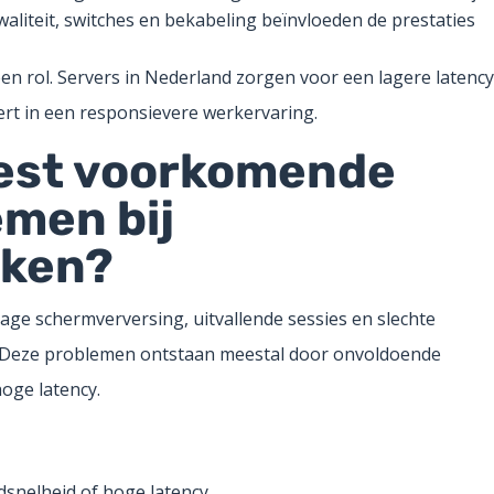
waliteit, switches en bekabeling beïnvloeden de prestaties
een rol. Servers in Nederland zorgen voor een lagere latenc
ert in een responsievere werkervaring.
eest voorkomende
emen bij
kken?
ge schermverversing, uitvallende sessies en slechte
n. Deze problemen ontstaan meestal door onvoldoende
oge latency.
snelheid of hoge latency