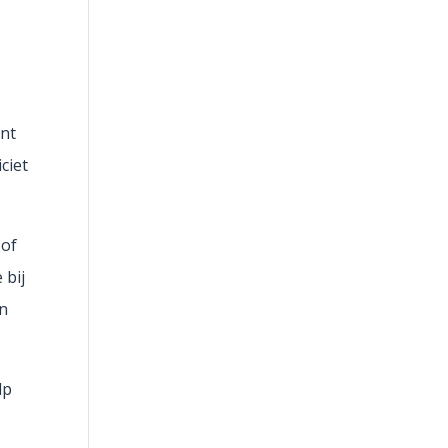
ant
ciet
 of
 bij
en
lp