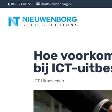
040 - 21 41 720
info@nieuwenborg.nl
Hoe voorkom 
bij ICT-uitb
ICT Uitbesteden