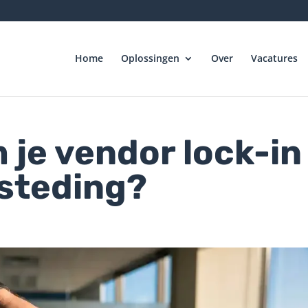
Home
Oplossingen
Over
Vacatures
je vendor lock-in
esteding?