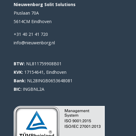
Nieuwenborg Solit Solutions
Piuslaan 70A
5614CM Eindhoven
+31 40 21 41 720
info@nieuwenborg.nl
BTW:
NL811759908B01
KVK:
17154641, Eindhoven
Bank:
NL28INGB0653648081
BIC:
INGBNL2A