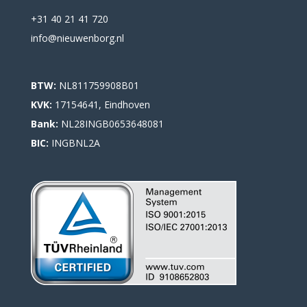
+31 40 21 41 720
info@nieuwenborg.nl
BTW:
NL811759908B01
KVK:
17154641, Eindhoven
Bank:
NL28INGB0653648081
BIC:
INGBNL2A