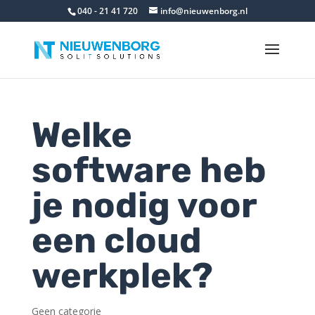
040 - 21 41 720
info@nieuwenborg.nl
Welke
software heb
je nodig voor
een cloud
werkplek?
Geen categorie